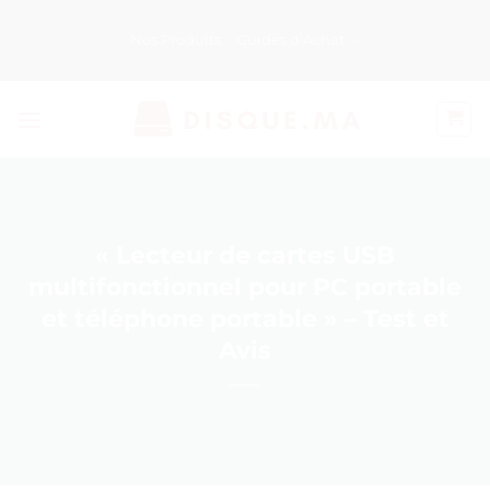
Passer
au
Nos Produits
Guides d’Achat
contenu
« Lecteur de cartes USB
multifonctionnel pour PC portable
et téléphone portable » – Test et
Avis