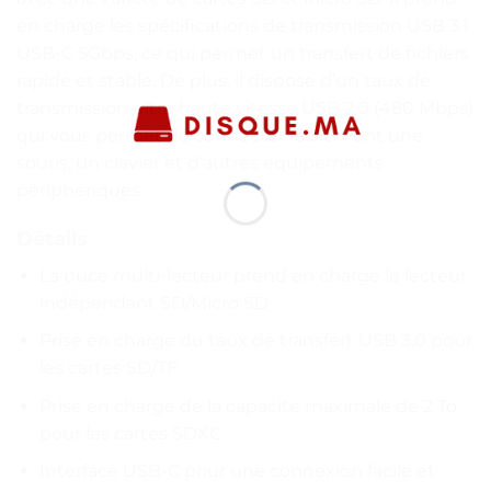
en charge les spécifications de transmission USB 3.1
USB-C 5Gbps, ce qui permet un transfert de fichiers
rapide et stable. De plus, il dispose d’un taux de
transmission ultra-haute vitesse USB 2.0 (480 Mbps)
qui vous permet de connecter facilement une
souris, un clavier et d’autres équipements
périphériques.
Détails
La puce multi-lecteur prend en charge le lecteur
indépendant SD/Micro SD
Prise en charge du taux de transfert USB 3.0 pour
les cartes SD/TF
Prise en charge de la capacité maximale de 2 To
pour les cartes SDXC
Interface USB-C pour une connexion facile et