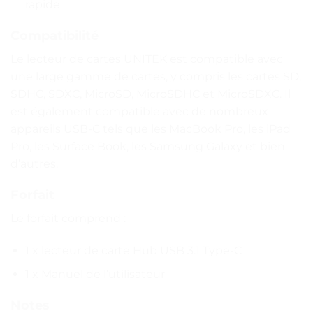
rapide
Compatibilité
Le lecteur de cartes UNITEK est compatible avec
une large gamme de cartes, y compris les cartes SD,
SDHC, SDXC, MicroSD, MicroSDHC et MicroSDXC. Il
est également compatible avec de nombreux
appareils USB-C tels que les MacBook Pro, les iPad
Pro, les Surface Book, les Samsung Galaxy et bien
d’autres.
Forfait
Le forfait comprend :
1 x lecteur de carte Hub USB 3.1 Type-C
1 x Manuel de l’utilisateur
Notes