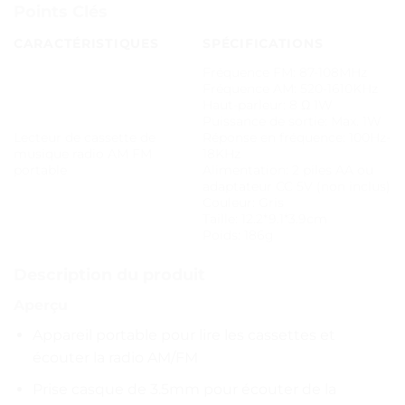
Points Clés
CARACTÉRISTIQUES
SPÉCIFICATIONS
Fréquence FM: 87-108MHz
Fréquence AM: 520-1610KHz
Haut-parleur: 8 Ω 1W
Puissance de sortie: Max. 1W
Lecteur de cassette de
Réponse en fréquence: 100Hz-
musique radio AM FM
18KHz
portable
Alimentation: 2 piles AA ou
adaptateur CC 5V (non inclus)
Couleur: Gris
Taille: 12.2*9.1*3.9cm
Poids: 186g
Description du produit
Aperçu
Appareil portable pour lire les cassettes et
écouter la radio AM/FM
Prise casque de 3.5mm pour écouter de la