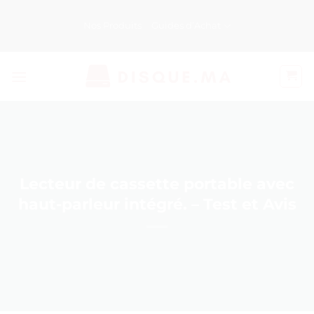
Passer
au
Nos Produits
Guides d’Achat
contenu
Lecteur de cassette portable avec
haut-parleur intégré. – Test et Avis