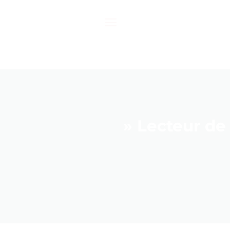
Passer
au
contenu
» Lecteur de 