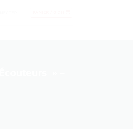
NECTER
PANIER /
0
DH
 Écouteurs » –