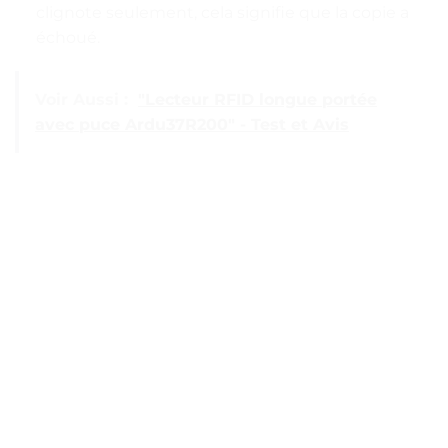
clignote seulement, cela signifie que la copie a
échoué.
Voir Aussi :
"Lecteur RFID longue portée
avec puce Ardu37R200" - Test et Avis