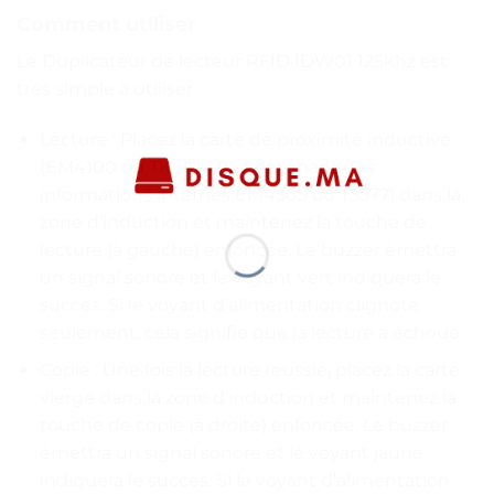
Comment utiliser
Le Duplicateur de lecteur RFID IDW01 125khz est
très simple à utiliser :
Lecture : Placez la carte de proximité inductive
(EM4100 ou TK4100 ou contenant des
informations internes EM4305 ou T5577) dans la
zone d’induction et maintenez la touche de
lecture (à gauche) enfoncée. Le buzzer émettra
un signal sonore et le voyant vert indiquera le
succès. Si le voyant d’alimentation clignote
seulement, cela signifie que la lecture a échoué.
Copie : Une fois la lecture réussie, placez la carte
vierge dans la zone d’induction et maintenez la
touche de copie (à droite) enfoncée. Le buzzer
émettra un signal sonore et le voyant jaune
indiquera le succès. Si le voyant d’alimentation