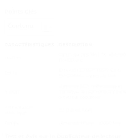
Points Clés
Contenu
CARACTÉRISTIQUES
DESCRIPTION
Cartes ou clés EM / TK (EM4100
Lecture
TK4100, etc.)
EM4305 CET5557 T5577 5200
Écrire
EM4205 etc. cartes ou clés
Lumières LED individuelles et
Intégré
indicateur de sonnerie, antenne
émetteur-récepteur
Alimentation
3V (2 piles AAA)
électrique
Temps
Lecture/écriture > 20000 fois
Test et Avis sur le Duplicateur de lecteur