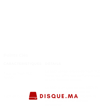
Points Clés
CARACTÉRISTIQUES
DÉTAILS
Le SSD utilise le type de flash TLC
Type de flash TLC
Nand, qui offre des performances
NAND
et une fiabilité élevées.
Le SSD a un type de bus SATA III,
qui garantit des vitesses de
Type de bus SATA III
transfert de données rapides et
une efficacité énergétique
améliorée.