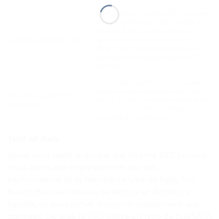
Le SSD est un disque SSD interne,
ce qui signifie qu’il est installé à
l’intérieur de votre ordinateur
Disque solide interne
portable ou de votre bureau,
offrant des vitesses d’accès aux
données plus rapides que les SSD
externes.
Le SSD est disponible en plusieurs
capacités de stockage, allant de
Plusieurs capacités de
120 Go à 2 To, vous permettant de
stockage
choisir la taille de stockage qui
convient à vos besoins.
Test et Avis
Après avoir testé le disque dur interne SSD Lenovo,
nous avons été impressionnés par ses
performances et sa fiabilité. Le type de flash TLC
Nand offre des vitesses de lecture et d’écriture
rapides, ce qui permet d’accéder rapidement aux
données. De plus, le SSD utilise un type de bus SATA