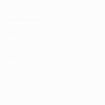
Tél :
+212 537 612 801
__________________
Pour toutes vos questions contacter nous sur :
contact@disque.ma
MODALITÉS
Nos Produits
Politique de confidentialité
Sitemap
Modalités de Livraison
C.G.V
Contact