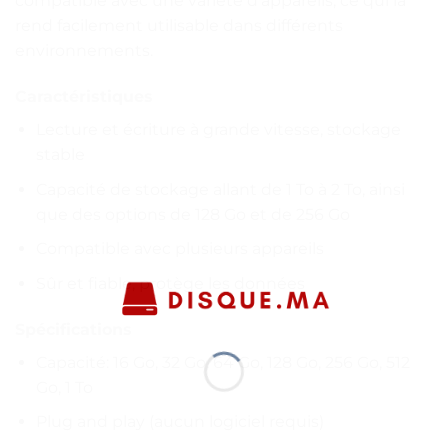
compatible avec une variété d’appareils, ce qui la
rend facilement utilisable dans différents
environnements.
Caractéristiques
Lecture et écriture à grande vitesse, stockage
stable
Capacité de stockage allant de 1 To à 2 To, ainsi
que des options de 128 Go et de 256 Go
Compatible avec plusieurs appareils
Sûr et fiable, protège les données
Spécifications
Capacité: 16 Go, 32 Go, 64 Go, 128 Go, 256 Go, 512
Go, 1 To
Plug and play (aucun logiciel requis)