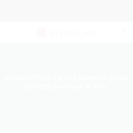
Passer
au
Nos Produits
Guides d’Achat
contenu
Lenovo TF/SD 1-2 To | Mémoire Flash
128-256 Go – Test et Avis