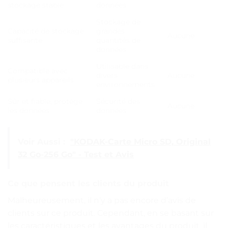
stockage stable
données
Stockage de
Capacité de stockage
grandes
Aucune
suffisante
quantités de
données
Utilisable dans
Compatible avec
divers
Aucune
plusieurs appareils
environnements
Sûr et fiable, protège
Sécurité des
Aucune
les données
données
Voir Aussi :
"KODAK-Carte Micro SD, Original
32 Go-256 Go" - Test et Avis
Ce que pensent les clients du produit
Malheureusement, il n’y a pas encore d’avis de
clients sur ce produit. Cependant, en se basant sur
les caractéristiques et les avantages du produit, il