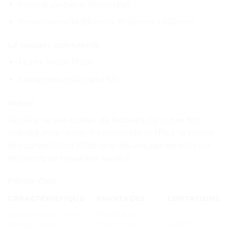
Format de carte: micro tf/sd
Dimensions: 14.99mm x 10.92mm x 1.02mm
Le paquet comprend:
1 carte Micro TF/sd
1 adaptateur de carte SD
Notes:
Veuillez ne pas utiliser de lecteurs de cartes bon
marché pour tester les cartes Micro TF/sd, la vitesse
des cartes Micro TF/sd sera réduite par les lecteurs
de cartes de mauvaise qualité.
Points Clés
CARACTÉRISTIQUE
AVANTAGES
LIMITATIONS
Lecture et écriture à
Rapidité de
grande vitesse,
transfert des
Aucune