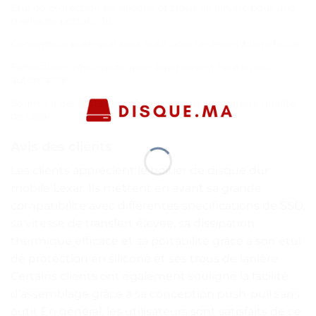
Étui de protection en silicone et trous de lanière pour une
meilleure portabilité
Conception push-pull sans outil pour un assemblage facile
Fabrication intelligente avec équipement hautement
automatisé
Soumis à des tests approfondis dans le laboratoire qualité
de Lexar
Avis des clients
Les clients apprécient le boîtier de disque dur
mobile Lexar. Ils mettent en avant sa grande
compatibilité avec différentes spécifications de SSD,
sa vitesse de transfert élevée, sa dissipation
thermique efficace et sa portabilité grâce à son étui
de protection en silicone et ses trous de lanière.
Certains clients ont également souligné la facilité
d’assemblage grâce à sa conception push-pull sans
outil. En général, les utilisateurs sont satisfaits de ce