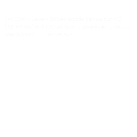
Ssd 2230
>
Lexar – Boîtier mobile disque dur M.2
SSD NVMe/SATA 10Gbps type-c, protocole touristes
sans infraction. – Test et Avis