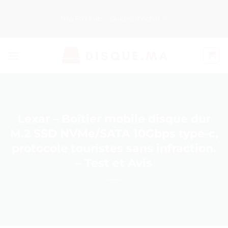
Passer
au
Nos Produits
Guides d’Achat
contenu
Lexar – Boîtier mobile disque dur
M.2 SSD NVMe/SATA 10Gbps type-c,
protocole touristes sans infraction.
– Test et Avis