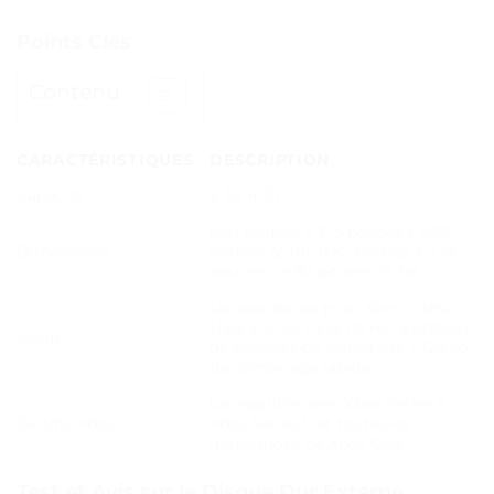
Points Clés
Contenu
CARACTÉRISTIQUES
DESCRIPTION
Capacité
2 To, 4 To
0.57 pouces x 3.15 pouces x 4.82
Dimensions
pouces (2 To), 0.85 pouces x 3.19
pouces x 4.82 pouces (4 To)
Lecteur de jeu pour Xbox, Câble
USB 3.0, Services de récupération
Inclus
de données de sauvetage 1, Guide
de démarrage rapide
Compatible avec Xbox Series X,
Certifié Xbox
Xbox Series S et toutes les
générations de Xbox One
Test et Avis sur le Disque Dur Externe