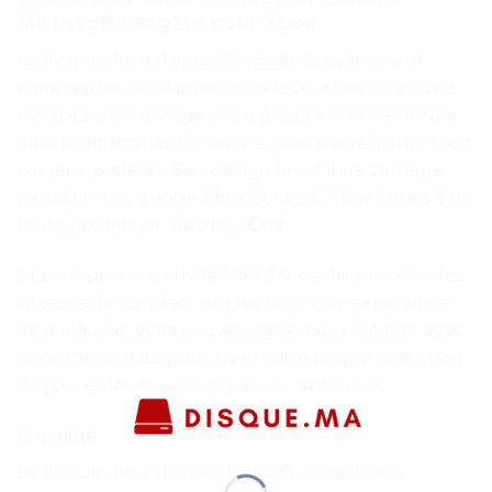
Microsoft Seagate pour Xbox
Le disque dur externe Microsoft Seagate est le
compagnon idéal pour les joueurs Xbox. Avec une
capacité de stockage allant jusqu’à 4 To, ce disque
offre suffisamment d’espace pour sauvegarder tous
vos jeux préférés. Son design fin et lisse s’intègre
parfaitement à votre Xbox Series X, Xbox Series S ou
toute génération de Xbox One.
Grâce à sa connectivité USB 3.0, ce disque offre des
vitesses de transfert rapides pour une expérience
de jeu fluide. Vous pouvez également l’utiliser avec
Xbox Game Pass pour créer votre propre collection
de jeux et les emporter partout avec vous.
Capacité
Le disque dur externe Microsoft Seagate est