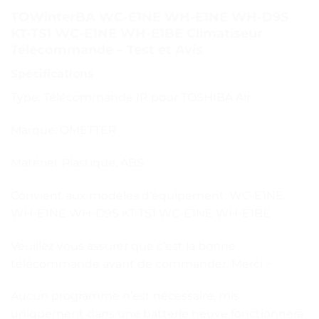
TOWinterBA WC-E1NE WH-E1NE WH-D9S
KT-TS1 WC-E1NE WH-E1BE Climatiseur
Télécommande – Test et Avis
Spécifications
Type: Télécommande IR pour TOSHIBA Air
Marque: OMETTER
Matériel: Plastique, ABS
Convient aux modèles d’équipement: WC-E1NE
WH-E1NE WH-D9S KT-TS1 WC-E1NE WH-E1BE
Veuillez vous assurer que c’est la bonne
télécommande avant de commander. Merci ~
Aucun programme n’est nécessaire, mis
uniquement dans une batterie neuve fonctionnera