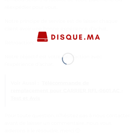
réexpédier pour vous.
Notre principe de service est de laisser chaque
client avoir une bonne expérience d’achat.
Rétroaction:
Notre objectif est votre satisfaction avec
l’expérience d’achat.
Voir Aussi :
Télécommande de
remplacement pour CARRIER RFL-0601 AC -
Test et Avis
Pour toute question, n’hésitez pas à nous contacter
avant de laisser un commentaire, nous vous
aiderons à le résoudre, merci 🙂