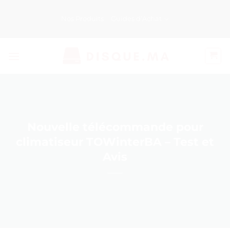
Passer
au
Nos Produits
Guides d’Achat
contenu
Nouvelle télécommande pour
climatiseur TOWinterBA – Test et
Avis