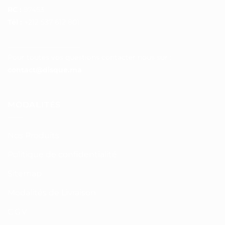
RC :
97453
Tél :
+212 537 612 801
__________________
Pour toutes vos questions contacter nous sur :
contact@disque.ma
MODALITÉS
Nos Produits
Politique de confidentialité
Sitemap
Modalités de Livraison
C.G.V