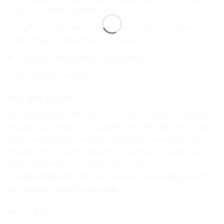
micro-ondes industriels
Système de refroidissement à l’air pour une
dissipation thermique efficace
Produits neufs de haute qualité
Installation facile
Avis des clients
Les clients qui ont utilisé ces pièces de four à micro-
ondes industriel ont exprimé leur satisfaction quant
à la compatibilité avec les différents modèles de
magnétron. Ils ont également apprécié la facilité
d’installation et ont constaté un bon
fonctionnement des pièces. Aucun avis négatif n’a
été signalé jusqu’à présent.
Notre avis