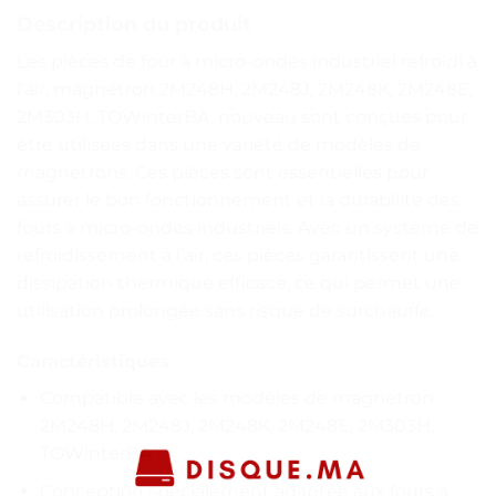
Description du produit
Les pièces de four à micro-ondes industriel refroidi à
l’air, magnétron 2M248H, 2M248J, 2M248K, 2M248E,
2M303H, TOWinterBA, nouveau sont conçues pour
être utilisées dans une variété de modèles de
magnétrons. Ces pièces sont essentielles pour
assurer le bon fonctionnement et la durabilité des
fours à micro-ondes industriels. Avec un système de
refroidissement à l’air, ces pièces garantissent une
dissipation thermique efficace, ce qui permet une
utilisation prolongée sans risque de surchauffe.
Caractéristiques
Compatible avec les modèles de magnétron :
2M248H, 2M248J, 2M248K, 2M248E, 2M303H,
TOWinterBA
Conception spécialement adaptée aux fours à