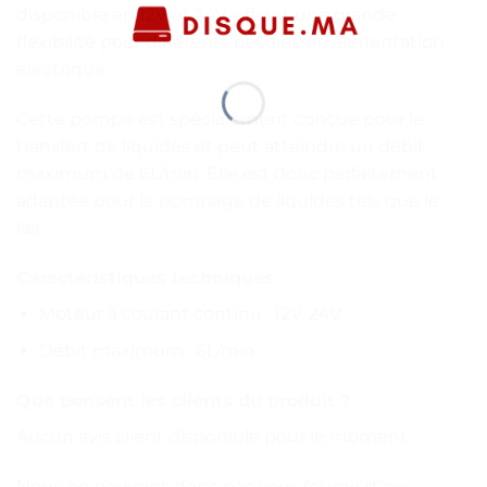
disponible en 12V et 24V, offrant une grande
flexibilité pour différents besoins en alimentation
électrique.
Cette pompe est spécialement conçue pour le
transfert de liquides et peut atteindre un débit
maximum de 6L/min. Elle est donc parfaitement
adaptée pour le pompage de liquides tels que le
lait.
Caractéristiques techniques
Moteur à courant continu : 12V, 24V
Débit maximum : 6L/min
Que pensent les clients du produit ?
Aucun avis client disponible pour le moment.
Nous ne pouvons donc pas vous fournir d’avis