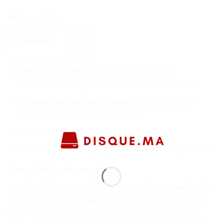
Points Clés
Contenu
Télécommande de remplacement pour
Panasonic Blu-ray Disque DVD Home Cinéma
Compatible avec les modèles SA-BTT270, SA-
BTT273, SA-BTT370, SA-BTT770
Batterie non incluse (AA * 2)
Vérification de chaque produit avant l’expédition
Description du produit
Décrivez ici votre produit : cette télécommande de
remplacement est spécialement conçue pour les
systèmes de cinéma maison Panasonic Blu-ray