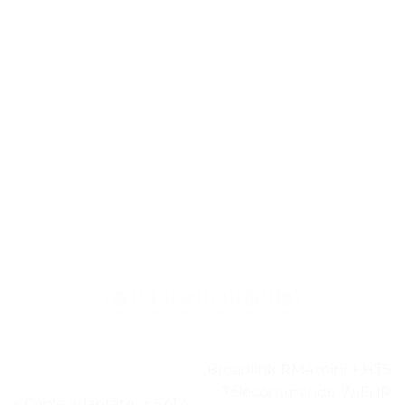
Broadlink RM4mini + HTS
: Télécommande WiFi IR
« Câble adaptateur SATA