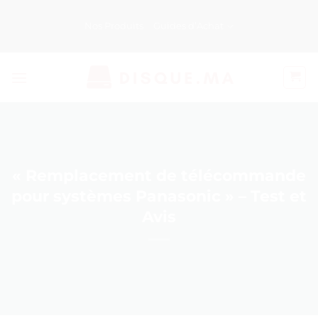
Passer
au
Nos Produits
Guides d’Achat
contenu
« Remplacement de télécommande
pour systèmes Panasonic » – Test et
Avis