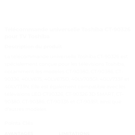
Télécommande universelle Toshiba CT-90326
pour TV Toshiba
Description du produit
La télécommande universelle Toshiba CT-90326 est
spécialement conçue pour les télévisions Toshiba,
notamment les modèles CT-90380, CT-90386, CT-
90336, 40LV675, 40LV675D, 40LV703G1, 40LV733F et
40LV733N. Elle est également compatible avec les
télévisions LED CT90326, CT-90326 3D SMART, CT-
90380, CT-90386, CT-90336 et CT-90351, ainsi que
d’autres modèles.
Points Clés
AVANTAGES
LIMITATIONS