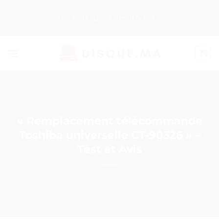
Passer
au
Nos Produits
Guides d’Achat
contenu
« Remplacement télécommande
Toshiba universelle CT-90326 » –
Test et Avis