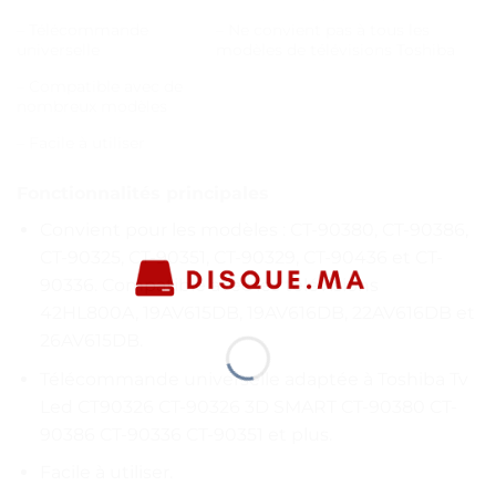
– Télécommande
– Ne convient pas à tous les
universelle
modèles de télévisions Toshiba
– Compatible avec de
nombreux modèles
– Facile à utiliser
Fonctionnalités principales
Convient pour les modèles : CT-90380, CT-90386,
CT-90325, CT-90351, CT-90329, CT-90436 et CT-
90336. Compatible avec les télévisions
42HL800A, 19AV615DB, 19AV616DB, 22AV616DB et
26AV615DB.
Télécommande universelle adaptée à Toshiba Tv
Led CT90326 CT-90326 3D SMART CT-90380 CT-
90386 CT-90336 CT-90351 et plus.
Facile à utiliser.