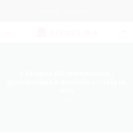
Passer
au
Nos Produits
Guides d’Achat
contenu
« Sangles AB rembourrées :
gymnastique à domicile » – Test et
Avis