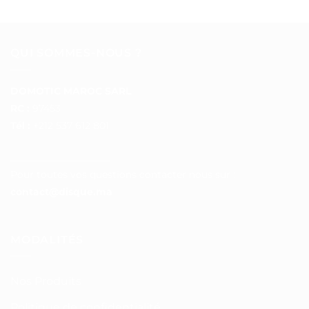
QUI SOMMES-NOUS ?
DOMOTIC MAROC SARL
RC :
97453
Tél :
+212 537 612 801
__________________
Pour toutes vos questions contacter nous sur :
contact@disque.ma
MODALITÉS
Nos Produits
Politique de confidentialité