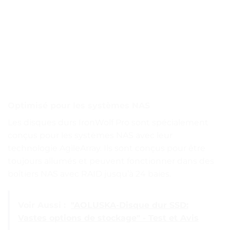
Optimisé pour les systèmes NAS
Les disques durs IronWolf Pro sont spécialement
conçus pour les systèmes NAS avec leur
technologie AgileArray. Ils sont conçus pour être
toujours allumés et peuvent fonctionner dans des
boîtiers NAS avec RAID jusqu’à 24 baies.
Voir Aussi :
"AOLUSKA-Disque dur SSD:
Vastes options de stockage" - Test et Avis