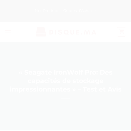
Passer
au
Nos Produits
Guides d’Achat
contenu
« Seagate IronWolf Pro: Des
capacités de stockage
impressionnantes » – Test et Avis