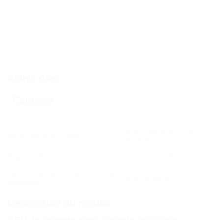
Points Clés
Contenu
4 To, 6 To, 8 To, 10 To, 12
Capacités disponibles
To, 16 To
Type de disque dur
NAS, réseau RAID
Technologie de récupération de
RAID rêves achi
stockage
Description du produit
OEM de Seagate avec garantie spécifique