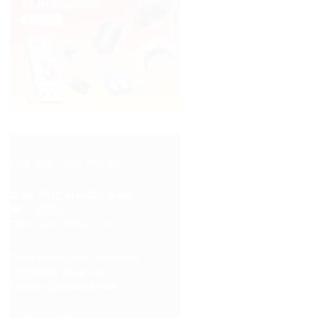
QUI SOMMES-NOUS ?
DOMOTIC MAROC SARL
RC :
97453
Tél :
+212 537 612 801
__________________
Pour toutes vos questions
contacter nous sur :
contact@disque.ma