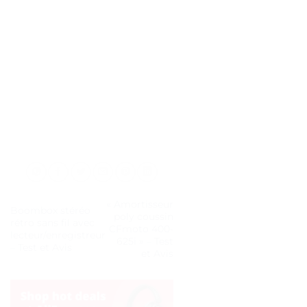
« Amortisseur
Boombox stéréo
poly coussin
rétro sans fil avec
CFmoto 400-
lecteur/enregistreur
625i » – Test
– Test et Avis
et Avis