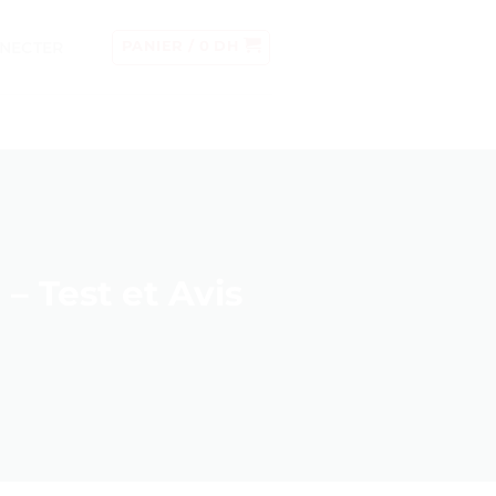
NECTER
PANIER /
0
DH
– Test et Avis