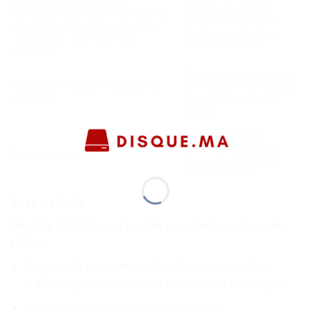
Affichage du numéro de
Offre de multiples
numérotation, déverrouillage du
fonctionnalités pour
code PIN et de la carte, liste de
faciliter l’accès et la
contacts et affichage de la
communication
publicité
Permet d’enregistrer et
Magasins et recherches liste de
de retrouver facilement
contacts
les informations de
contact
Disponible dans
différentes langues
Plusieurs langues
pour une utilisation
internationale
Test et Avis
Module d’affichage tactile avec lecteur de carte
Mifare
Station de porte modulaire Module tactile et
d’affichage, nécessite un support de montage
Écran tactile de 4 pouces, IP65, IK8