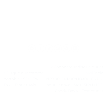
« Connecteur disque dur et
« Disque dur externe
SMiCable
portable SSD, 1 To/2
NBX0001NP00/NBX0001NP10
To » – Test et Avis
pour Lenovo L340-15IRH HDD
Caddy Bay » – Test et Avis