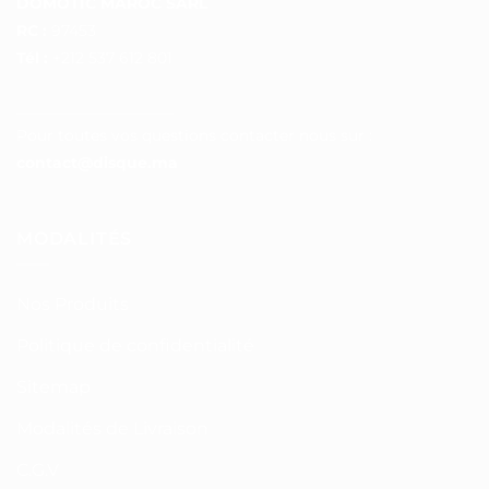
DOMOTIC MAROC SARL
RC :
97453
Tél :
+212 537 612 801
__________________
Pour toutes vos questions contacter nous sur :
contact@disque.ma
MODALITÉS
Nos Produits
Politique de confidentialité
Sitemap
Modalités de Livraison
C.G.V