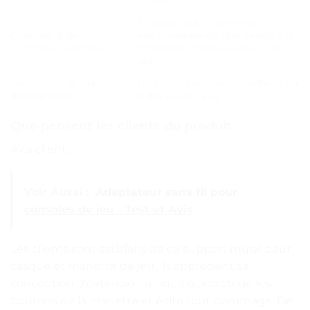
murales.
S’adapte à de nombreux
Convient à de
environnements, que ce soit à la
nombreux scénarios
maison ou dans un espace de
jeu.
Diverses méthodes
Peut être fixé grâce à l’adhésif ou
d’installation
à des vis murales.
Que pensent les clients du produit
Avis client :
Voir Aussi :
Adaptateur sans fil pour
consoles de jeu - Test et Avis
Les clients sont satisfaits de ce support mural pour
casque et manette de jeu. Ils apprécient sa
conception d’extension unique qui protège les
boutons de la manette et évite tout dommage. De