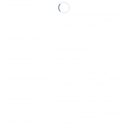
appuyant contre le mur.
manette de jeu
Équipé de coussins antidérapants
Avec patins
pour protéger la manette et
antidérapants
l’empêcher de glisser.
Permet de charger la manette
Position de charge
tout en dissipant la chaleur grâce
réservée
à sa conception de
refroidissement.
Capacité de poids
Peut supporter jusqu’à 2KG de
maximale 2KG
poids.
Convient également pour
Utilisations multiples
accrocher un casque, un sac de
transport ou un chapeau.
Compatible avec une
Convient à diverses marques et
large gamme de
modèles de manettes de jeu.
manettes de jeu
Le support s’installe facilement
grâce aux méthodes
Facile à installer
d’installation adhésive ou par vis