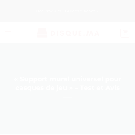
Passer
au
Nos Produits
Guides d’Achat
contenu
« Support mural universel pour
casques de jeu » – Test et Avis