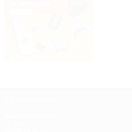
QUI SOMMES-NOUS ?
DOMOTIC MAROC SARL
RC :
97453
Tél :
+212 537 612 801