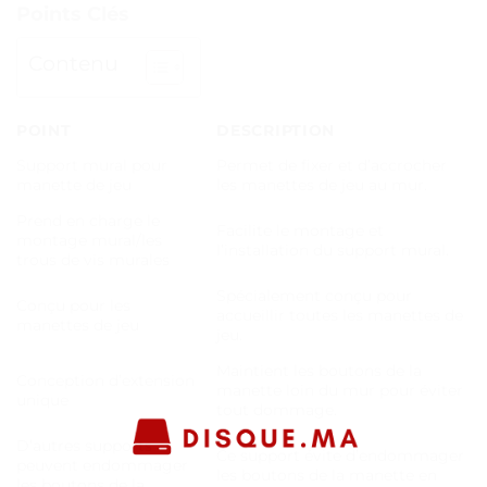
Points Clés
Contenu
POINT
DESCRIPTION
Support mural pour
Permet de fixer et d’accrocher
manette de jeu
les manettes de jeu au mur.
Prend en charge le
Facilite le montage et
montage mural/les
l’installation du support mural.
trous de vis murales
Spécialement conçu pour
Conçu pour les
accueillir toutes les manettes de
manettes de jeu
jeu.
Maintient les boutons de la
Conception d’extension
manette loin du mur pour éviter
unique
tout dommage.
D’autres supports
Ce support évite d’endommager
peuvent endommager
les boutons de la manette en
les boutons de la