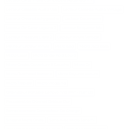
Lecteur Carte Vitale Compatible Addendum 7
Lecteur Cassette Audio Usb
Lecteur Cassette Audio Vintage
Lecteur Chronotachygraphe
Lecteur Datamatrix
Lecteur De Carte Laguna 2
Lecteur Etiquette Nfc
Lecteur Freestyle Libre 2
Lecteur Vinyle Vertical
Meilleur Lecteur Vinyle
Micro Egg
Micro Jazz Bass
Micro Laser
Micro Onde Poid Lourd
Micro Ondes Ouverture À Gauche
Micro Or
Micro Overhead Batterie
Micro Rayures Voiture
Micro Trépied
Micro Vlogging
Ordinateur Portable Lenovo "V15 Iml" - 15.6" (39
Recuperation Donnée Disque Dur
Remplacement Connecteur De Charge
Silicone Micro Onde
Sono Avec Micro Sans Fil