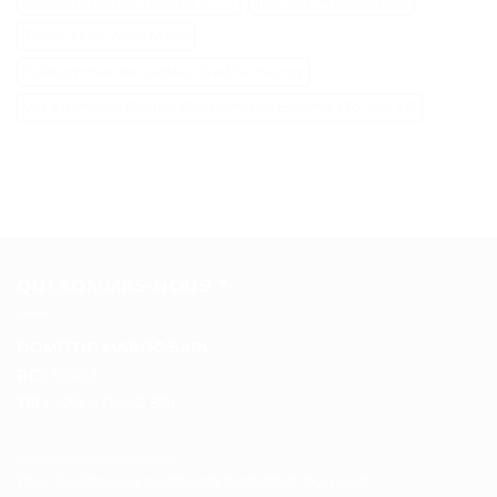
Telecommande Toshiba Clim
Toshiba Mq01Abd100
Traceur Gps Avec Micro
Télécommande Lecteur Dvd Samsung
Wd Elements Disque Dur Portable Externe 1 To Usb 3.0
QUI SOMMES-NOUS ?
DOMOTIC MAROC SARL
RC :
97453
Tél :
+212 537 612 801
__________________
Pour toutes vos questions contacter nous sur :