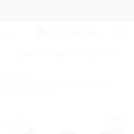
Passer
au
Nos Produits
Guides d’Achat
contenu
ADAPTATEUR BALAI DʼESSUIE-GLACE
TESTS ET AVIS
Adaptateur universel pour essuie-glace
avant. – Test et Avis