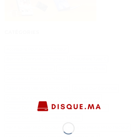
CATÉGORIES
Accessoire Pour Micro Tracteur
Benne 3 Points Micro Tracteur
Chaudière Type C
Connecteur Balancoire
Convection Micro Onde
Cultivateur Pour Micro Tracteur
Câble Micro Usb Vers Micro Usb
Disque Dur Connecté
Disque Dur Externe Pour Smartphone Android
Disque Dur Externe Sans Fil
Disque Dur Sans Fil
Disque Dur Scsi
Dynadock Toshiba
Fer A Souder Micro Soudure
Herse De Prairie Micro Tracteur