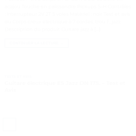
acajou Touche en palissandre Pickups S-H Contrôles
: interrupteur 2V 2T 5 voies Matériel : noir Test et avis
du Corps creux électrique à 7 cordes, trou F, jazz
Description du produit Guitare jazz à […]
CONTINUER LA LECTURE
→
TESTS ET AVIS
Guitare électrique ES Jazz DN 175. – Test et
Avis