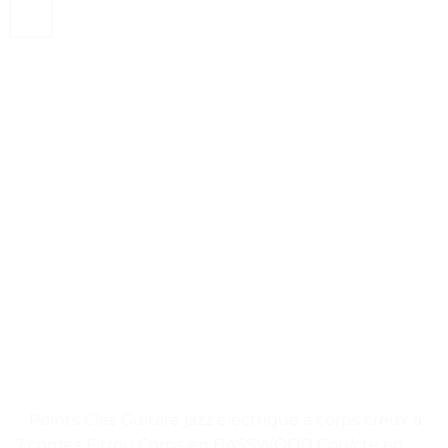
. . Points Clés Guitare jazz électrique à corps creux à
7 cordes F trou Corps en BASSWOOD Cou/cte en