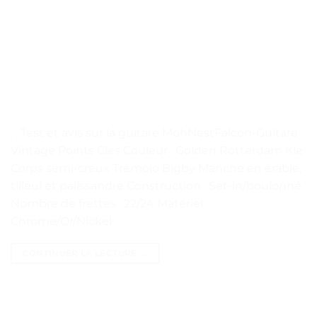
. . Test et avis sur la guitare MohNestFalcon-Guitare
Vintage Points Clés Couleur : Golden Rotterdam Kle
Corps semi-creux Trémolo Bigby Manche en érable,
tilleul et palissandre Construction : Set-in/boulonné
Nombre de frettes : 22/24 Matériel :
Chrome/Or/Nickel
CONTINUER LA LECTURE
→