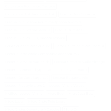
Cultivateur Pour Micro Tracteur
Câble Micro Usb Vers Micro Usb
Disque Dur Connecté
Disque Dur Externe Pour Smartphone Android
Disque Dur Externe Sans Fil
Disque Dur Sans Fil
Disque Dur Scsi
Dynadock Toshiba
Fer A Souder Micro Soudure
Herse De Prairie Micro Tracteur
Lecteur Carte Vitale Compatible Addendum 7
Lecteur Cassette Audio Usb
Lecteur Cassette Audio Vintage
Lecteur Chronotachygraphe
Lecteur Datamatrix
Lecteur De Carte Laguna 2
Lecteur Etiquette Nfc
Lecteur Freestyle Libre 2
Lecteur Vinyle Vertical
Meilleur Lecteur Vinyle
Micro Egg
Micro Jazz Bass
Micro Laser
Micro Onde Poid Lourd
Micro Ondes Ouverture À Gauche
Micro Or