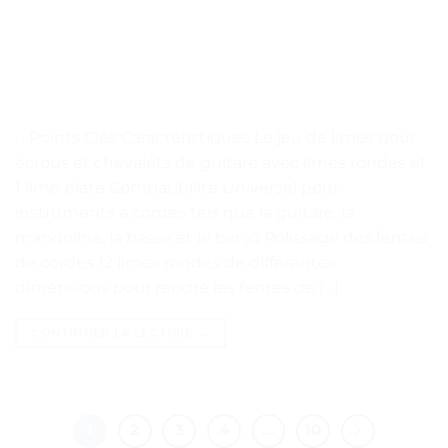
. . Points Clés Caractéristiques Le jeu de limes pour
écrous et chevalets de guitare avec limes rondes et
1 lime plate Compatibilité Universel pour
instruments à cordes tels que la guitare, la
mandoline, la basse et le banjo Polissage des fentes
de cordes 12 limes rondes de différentes
dimensions pour rendre les fentes de […]
CONTINUER LA LECTURE
→
1
2
3
4
…
10