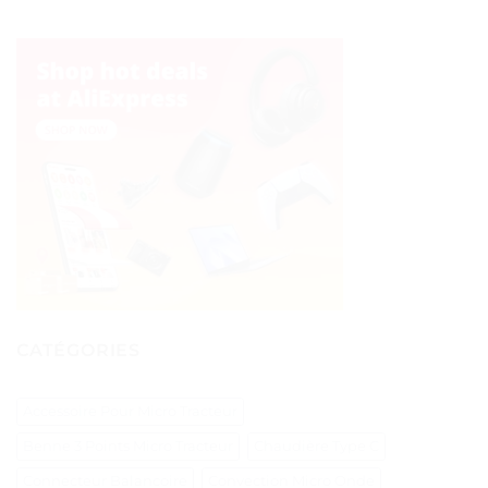
CATÉGORIES
Accessoire Pour Micro Tracteur
Benne 3 Points Micro Tracteur
Chaudière Type C
Connecteur Balancoire
Convection Micro Onde