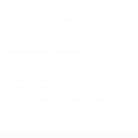
Micro Overhead Batterie
Micro Rayures Voiture
Micro Trépied
Micro Vlogging
Ordinateur Portable Lenovo "V15 Iml" - 15.6" (39
Recuperation Donnée Disque Dur
Remplacement Connecteur De Charge
Silicone Micro Onde
Sono Avec Micro Sans Fil
Telecommande Toshiba Clim
Toshiba Mq01Abd100
Traceur Gps Avec Micro
Télécommande Lecteur Dvd Samsung
Wd Elements Disque Dur Portable Externe 1 To Usb 3.0