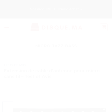
Passer
au
Nos Produits
Guides d’Achat
contenu
MICRO JAZZ BASS
TESTS ET AVIS
Extension de câble d’antenne pour micro
sans fil – Test et Avis