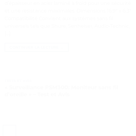
d’épaisseur en acier laminé à froid pour une sécurité
et une résistance maximales. Dimensions 16.9″ x 6.3″
Compatibilité Convient aux systèmes sans fil
universels tels que Shure, Senheiser, Audio-Technic,
[…]
CONTINUER LA LECTURE
→
TESTS ET AVIS
« Surveillance PSM300: Moniteur sans fil
d’oreille » – Test et Avis