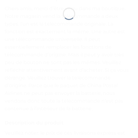
Chers amis, merci d’être venu dans ma boutique.
Notre magasin vend la télécommande a deux
types, l’un est la télécommande originale. La
fonction est exactement la même. Une autre est
une télécommande universelle. Il peut
essentiellement remplacer les fonctions de
télécommande d’origine. Mais il peut y avoir très
peu de bouton ne sont pas les mêmes. Veuillez
réfléchir attentivement avant d’acheter. Si ça vous
dérange. Veuillez trouver la télécommande
d’origine. Parce que le paquet de China Postal
Airlines ne peut pas envoyer la batterie, nous
vendons donc toute la télécommande n’est pas
contenue à l’intérieur de la batterie.
Description du produit
Veuillez noter: le prix de ces livraisons express est