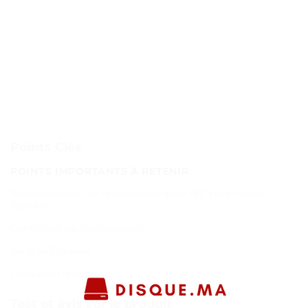
Points Clés
POINTS IMPORTANTS À RETENIR
Remplacement de la télécommande A/C pour Midea
Toshiba
Contrôleur de climatisation
Série M/E laquée
Utilisation directe
Test et avis sur le produit