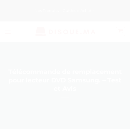
Passer
au
Nos Produits
Guides d’Achat
contenu
Télécommande de remplacement
pour lecteur DVD Samsung. – Test
et Avis