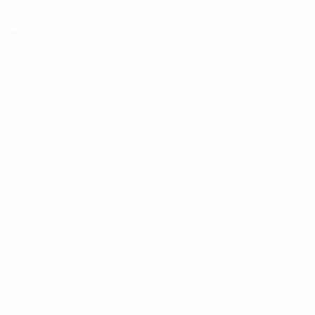
DOMOTIC MAROC SARL
RC :
97453
Tél :
+212 537 612 801
__________________
Pour toutes vos questions contacter nous sur :
contact@disque.ma
MODALITÉS
Nos Produits
Politique de confidentialité
Sitemap
Modalités de Livraison
C.G.V