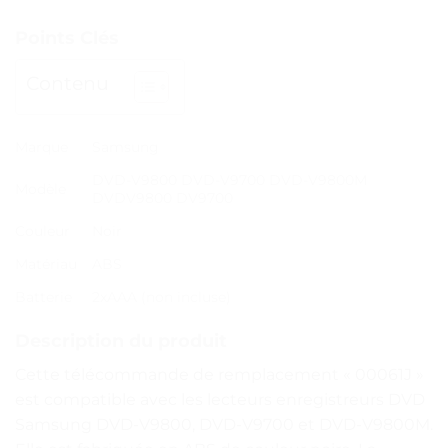
Points Clés
Contenu
Marque
Samsung
DVD-V9800 DVD-V9700 DVD-V9800M
Modèle
DVDV9800 DV9700
Couleur
Noir
Matériau
ABS
Batterie
2xAAA (non incluse)
Description du produit
Cette télécommande de remplacement « 00061J »
est compatible avec les lecteurs enregistreurs DVD
Samsung DVD-V9800, DVD-V9700 et DVD-V9800M.