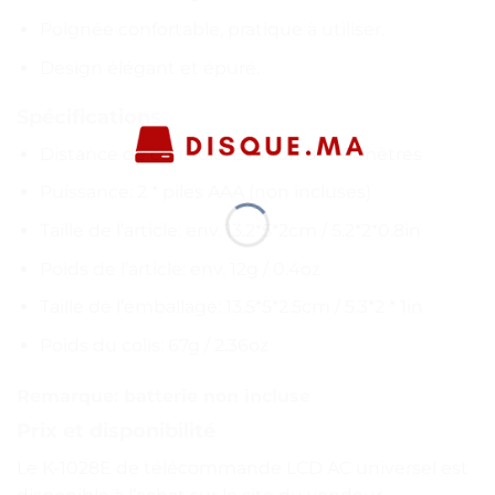
Poignée confortable, pratique à utiliser.
Design élégant et épuré.
Spécifications
Distance de contrôle: Environ 8 ~ 10 mètres
Puissance: 2 * piles AAA (non incluses)
Taille de l’article: env. 13.2*5*2cm / 5.2*2*0.8in
Poids de l’article: env. 12g / 0.4oz
Taille de l’emballage: 13.5*5*2.5cm / 5.3*2 * 1in
Poids du colis: 67g / 2.36oz
Remarque: batterie non incluse
Prix et disponibilité
Le K-1028E de télécommande LCD AC universel est