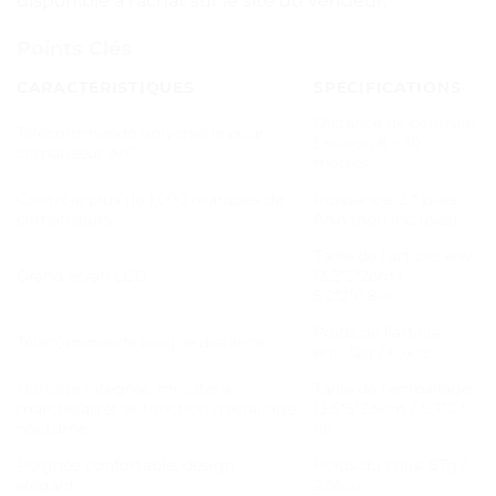
disponible à l’achat sur le site du vendeur.
Points Clés
CARACTÉRISTIQUES
SPÉCIFICATIONS
Distance de contrôle:
Télécommande universelle pour
Environ 8 ~ 10
climatiseur A/C
mètres
Contrôle plus de 1,000 marques de
Puissance: 2 * piles
climatiseurs
AAA (non incluses)
Taille de l’article: env.
Grand écran LCD
13.2*5*2cm /
5.2*2*0.8in
Poids de l’article:
Télécommande longue distance
env. 12g / 0.4oz
Horloge intégrée, minuterie
Taille de l’emballage:
marche/arrêt et fonction d’éclairage
13.5*5*2.5cm / 5.3*2 *
nocturne
1in
Poignée confortable, design
Poids du colis: 67g /
élégant
2.36oz