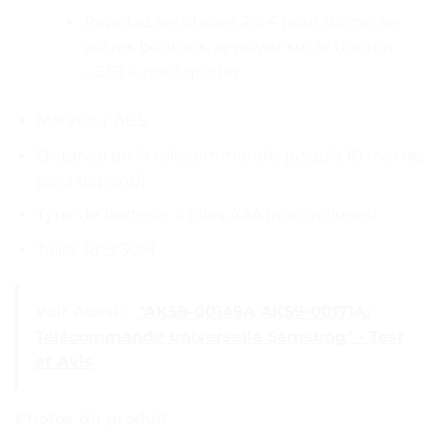
Répétez les étapes 2 à 4 pour diriger les
autres boutons, appuyez sur le bouton
« SET » pour quitter.
Matériau: ABS
Distance de la télécommande: jusqu’à 10 mètres
(cela dépend)
Type de batterie: 2 piles AAA (non incluses)
Taille: 18*5*3CM
Voir Aussi :
"AK59-00149A AK59-00171A:
Télécommande universelle Samsung" - Test
et Avis
Photos du produit