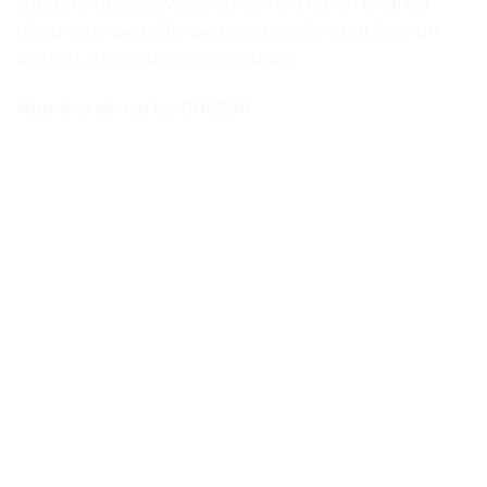
souder, vous pouvez trouver l’entretien local du
téléphone portable pour vous aider et utiliser un
pistolet thermique pour souder.
Numéro de carte: G0039A