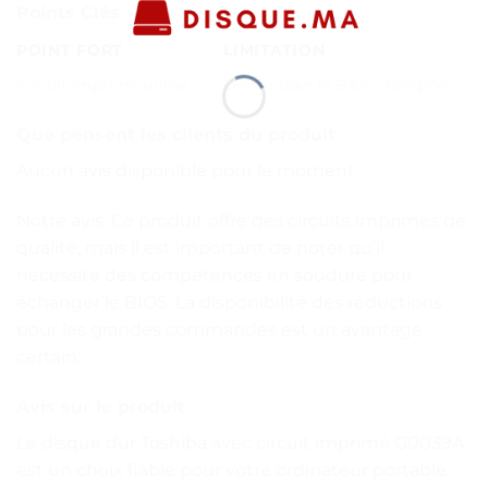
Points Clés
POINT FORT
LIMITATION
Circuit imprimé utilisé
Doit souder le BIOS d’origine
Que pensent les clients du produit
Aucun avis disponible pour le moment.
Notre avis: Ce produit offre des circuits imprimés de
qualité, mais il est important de noter qu’il
nécessite des compétences en soudure pour
échanger le BIOS. La disponibilité des réductions
pour les grandes commandes est un avantage
certain.
Avis sur le produit
Le disque dur Toshiba avec circuit imprimé G0039A
est un choix fiable pour votre ordinateur portable.