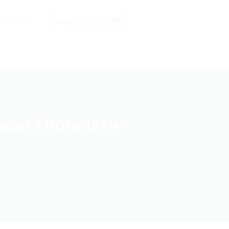
NECTER
PANIER /
0
DH
ur l’hôtellerie