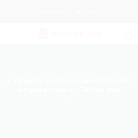
Passer
au
Nos Produits
Guides d’Achat
contenu
« Yanpodo-Tech : Lecteur RFID UHF
longue portée » – Test et Avis