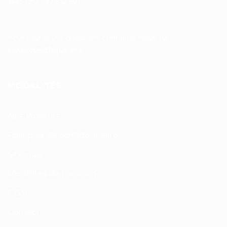
Tél :
+212 537 612 801
__________________
Pour toutes vos questions contacter nous sur :
contact@disque.ma
MODALITÉS
Nos Produits
Politique de confidentialité
Sitemap
Modalités de Livraison
C.G.V
Contact