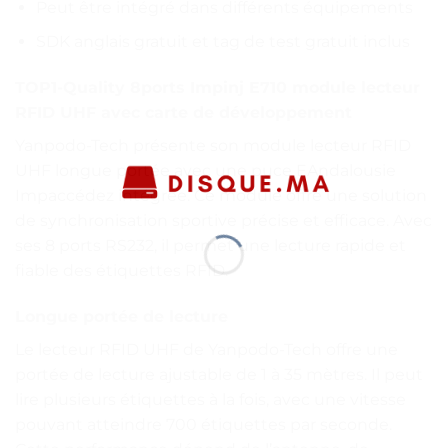
Peut être intégré dans différents équipements
SDK anglais gratuit et tag de test gratuit inclus
TOP1-Quality 8ports Impinj E710 module lecteur
RFID UHF avec carte de développement
Yanpodo-Tech présente son module lecteur RFID
UHF longue portée avec une puce EAndalousie
Impaccédez intégrée. Ce module offre une solution
de synchronisation sportive précise et efficace. Avec
ses 8 ports RS232, il permet une lecture rapide et
fiable des étiquettes RFID.
Longue portée de lecture
Le lecteur RFID UHF de Yanpodo-Tech offre une
portée de lecture ajustable de 1 à 35 mètres. Il peut
lire plusieurs étiquettes à la fois, avec une vitesse
pouvant atteindre 700 étiquettes par seconde.