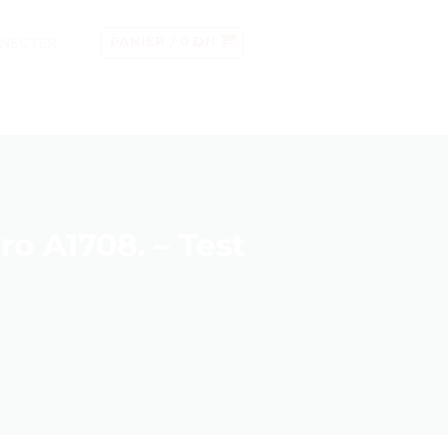
NECTER
PANIER /
0
DH
 A1708. – Test