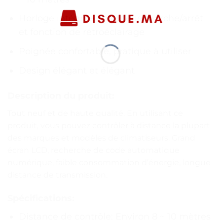
Horloge intégrée, minuterie marche/arrêt
et fonction de rétroéclairage
Poignée confortable, pratique à utiliser
Design élégant et élégant
Description du produit:
Tout neuf et de haute qualité. En utilisant ce
produit, vous pouvez contrôler à distance la plupart
des marques et modèles de climatiseurs. Grand
écran LCD, recherche de code automatique
numérique, faible consommation d’énergie, longue
distance de transmission.
Spécifications:
Distance de contrôle: Environ 8 ~ 10 mètres