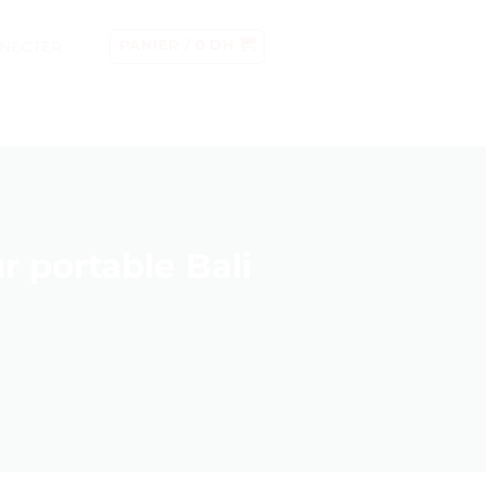
NECTER
PANIER /
0
DH
 portable Bali