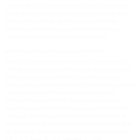
cabane de jeu pour tout-petits. Et nos poteaux de
tente de jeu pop-up disposent de cadres en acier
rembourrés épais et de fibre de verre flexible
renforcée garantissant que cette maison de jeu
intérieure sera autour année après année.
Meilleur cadeau pour tous les enfants
Chacun a besoin d’un peu d’espace juste pour lui-
même. Donnez à votre enfant une tente de jeu de
fusée pour jouer ou dormir. Les enfants peuvent
mettre des collations, des jouets, des oreillers et des
couvertures dans la tente intérieure pour les
enfants. Utilisez-le lors de fêtes, pique-niques,
barbecues, parcs, terrains de jeux, garderies, école,
carnavals, soirées pyjama, ou tout simplement le
garder dans la pépinière comme une tente de rêve
ou ajouter à vos jouets d’astronaute existants pour
3, 4, 5, 6, 7 8 ans et plus garçons ou filles.