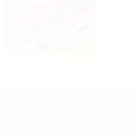
QUI SOMMES-NOUS ?
DOMOTIC MAROC SARL
RC :
97453
Tél :
+212 537 612 801