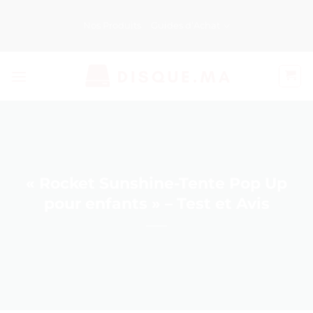
Passer
au
Nos Produits
Guides d’Achat
contenu
« Rocket Sunshine-Tente Pop Up
pour enfants » – Test et Avis