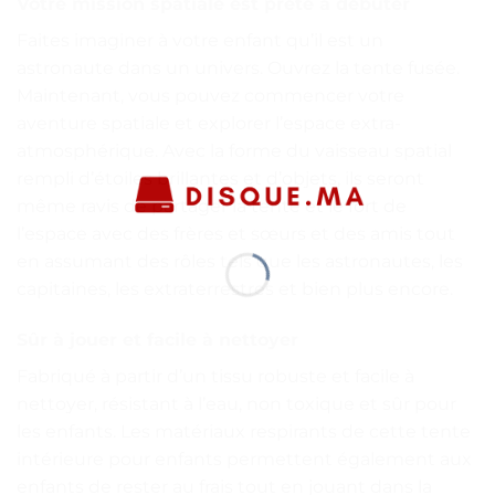
Votre mission spatiale est prête à débuter
Faites imaginer à votre enfant qu’il est un
astronaute dans un univers. Ouvrez la tente fusée.
Maintenant, vous pouvez commencer votre
aventure spatiale et explorer l’espace extra-
atmosphérique. Avec la forme du vaisseau spatial
rempli d’étoiles brillantes et d’objets, ils seront
même ravis de partager la tente et le fort de
l’espace avec des frères et sœurs et des amis tout
en assumant des rôles tels que les astronautes, les
capitaines, les extraterrestres et bien plus encore.
Sûr à jouer et facile à nettoyer
Fabriqué à partir d’un tissu robuste et facile à
nettoyer, résistant à l’eau, non toxique et sûr pour
les enfants. Les matériaux respirants de cette tente
intérieure pour enfants permettent également aux
enfants de rester au frais tout en jouant dans la