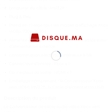
Longueur du câble : 1m/3,2ft
Plug & Play
Prend en charge tous les modes d’affichage Xbox
(408p, 720p, 1080i)
Alimenté par câble USB, pas besoin d’adaptateur
d’alimentation externe
Consommation électrique inférieure à 1W
Connecteur d’entrée : Xbox x 1
Connecteur de sortie : HDMI x 1
Emballage comprenant : 1x Convertisseur Xbox
vers HDMI 1m/3,2ft, 1x Câble d’alimentation USB
Description du produit
Le Convertisseur de câble audio vidéo Xbox vers