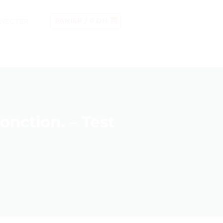
NECTER
PANIER /
0
DH
onction. – Test