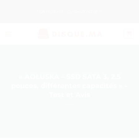
Passer
au
Nos Produits
Guides d’Achat
contenu
« AOLUSKA – SSD SATA 3, 2.5
pouces, différentes capacités » –
Test et Avis