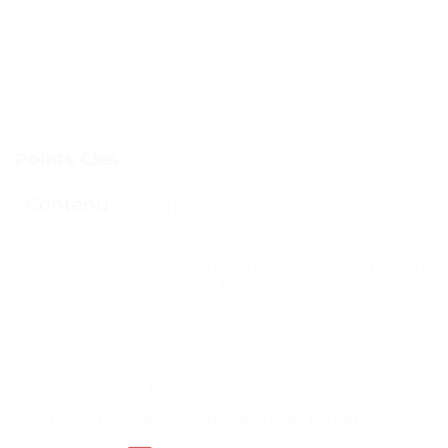
Points Clés
Contenu
256 Go, 512 Go, 120 Go, 128 Go, 240 Go, 480
Capacité
Go, 500 Go, 1 To
Type
SSD
Interface
SATA 3
Taille
2.5 pouces
Compatibilité
Ordinateur portable et de bureau