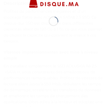
Description du produit
Profitez de performances inégalées et d’un
stockage fiable avec AOLUSKA SATAⅢ 2.5 SSD. Ce
disque dur SSD est disponible dans différentes
capacités allant de 120 Go à 1 To, ce qui vous permet
de choisir la capacité qui convient le mieux à vos
besoins.
Vitesses impressionnantes avec mise à niveau
simple
En installant simplement le SSD AOLUSKA A6 2.5
»SATA III, vous constaterez des améliorations de
performances remarquables. Profitez de vitesses de
lecture allant jusqu’à 550 Mo/s, réduisant les temps
de démarrage, accélérant les transferts de données
et améliorant les temps de chargement des
applications. Dites adieu à la lenteur et adoptez une