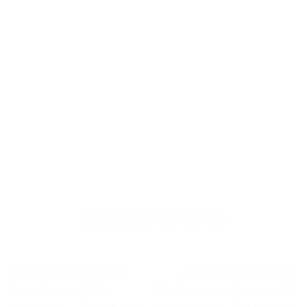
Retro-themed music
« Carte externe Xbox :
tapes for nostalgic
Stockage rapide, capacité
teenagers. – Test et Avis
généreuse » – Test et Avis