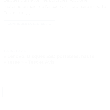
Disques durs externes portables Adopte le
matériau en acier de l’espace extraordinaire importé
Fournit un […]
CONTINUER LA LECTURE
→
TESTS ET AVIS
« Lenovo: Disques SSD portables, haute
vitesse » – Test et Avis