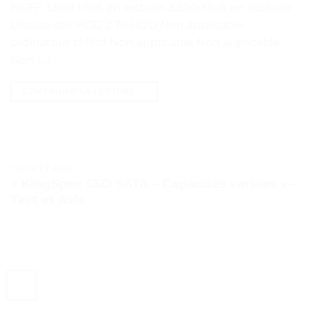
NGFF 3,500 Mo/s en lecture, 3,300 Mo/s en écriture
Disque dur HDD 2 To HDD Non applicable
ordinateur sMihd Non applicable Non applicable
Non […]
CONTINUER LA LECTURE
→
TESTS ET AVIS
« KingSpec SSD SATA – Capacités variées » –
Test et Avis