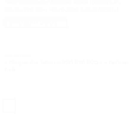
Taille 100x32x9mm Matériau Alliage d’aluminium
Couleur Noir, Bleu, Rouge Ports Type-C / USB […]
CONTINUER LA LECTURE
→
TESTS ET AVIS
« Disque dur interne SSD 870 EVO » – Test et
Avis