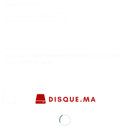
capacités allant […]
CONTINUER LA LECTURE
→
TESTS ET AVIS
« Lenovo HDD externe SSD E60, 1-2 To, USB
3.1 » – Test et Avis