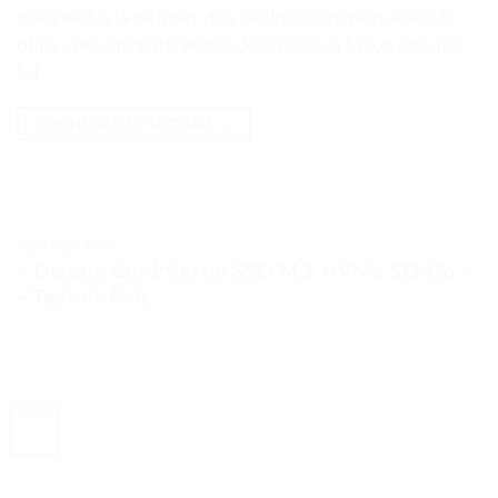
convient à la plupart des ordinateurs portables. Il
offre une capacité allant de 240 Go à 1 To, avec une
[…]
CONTINUER LA LECTURE
→
TESTS ET AVIS
« Disque dur interne SSD M.2 NVMe 512 Go »
– Test et Avis