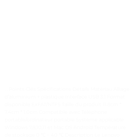
. . Points Clés Spécifications Détails Matériau Alliage
d’aluminium + plastique Interface USB 3.1 Format
disponible ExFAT/NTFS Taille du produit 11.8cm *
7.4cm * 1.0cm Compatible avec Téléphone
portable/ordinateur portable Système applicable
Windows 7,8,10,11 et Mac OS Android Température
de stockage 0 ℃ ~ 40 ℃ Description Le Lenovo