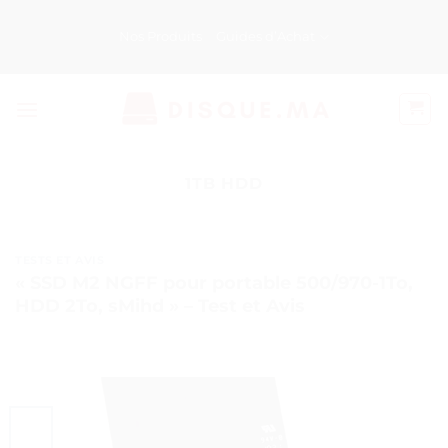
Passer
au
Nos Produits
Guides d’Achat
contenu
1TB HDD
TESTS ET AVIS
« SSD M2 NGFF pour portable 500/970-1To,
HDD 2To, sMihd » – Test et Avis