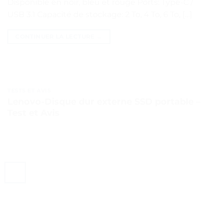
Disponible en noir, bleu et rouge Ports: Type-C /
USB 3.1 Capacité de stockage: 2 To, 4 To, 6 To, […]
CONTINUER LA LECTURE
→
TESTS ET AVIS
Lenovo-Disque dur externe SSD portable –
Test et Avis