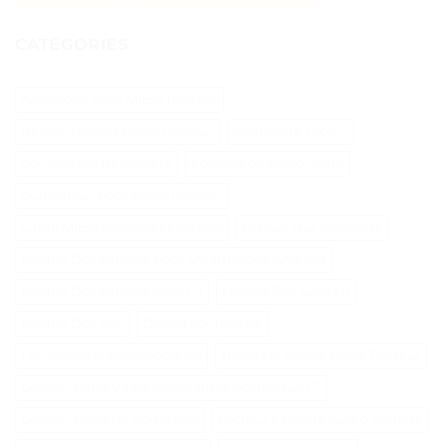
CATÉGORIES
Accessoire Pour Micro Tracteur
Benne 3 Points Micro Tracteur
Chaudière Type C
Connecteur Balancoire
Convection Micro Onde
Cultivateur Pour Micro Tracteur
Câble Micro Usb Vers Micro Usb
Disque Dur Connecté
Disque Dur Externe Pour Smartphone Android
Disque Dur Externe Sans Fil
Disque Dur Sans Fil
Disque Dur Scsi
Dynadock Toshiba
Fer A Souder Micro Soudure
Herse De Prairie Micro Tracteur
Lecteur Carte Vitale Compatible Addendum 7
Lecteur Cassette Audio Usb
Lecteur Cassette Audio Vintage