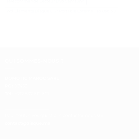
Télécommande Lecteur Dvd Samsung
Wd Elements Disque Dur Portable Externe 1 To Usb 3.0
QUI SOMMES-NOUS ?
DOMOTIC MAROC SARL
RC :
97453
Tél :
+212 537 612 801
__________________
Pour toutes vos questions contacter nous sur :
contact@disque.ma