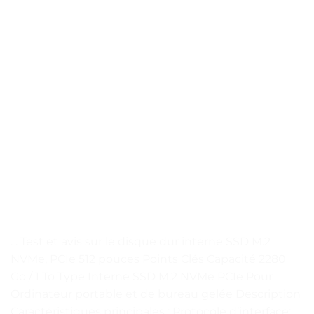
. . Test et avis sur le disque dur interne SSD M.2
NVMe, PCIe 512 pouces Points Clés Capacité 2280
Go / 1 To Type Interne SSD M.2 NVMe PCIe Pour
Ordinateur portable et de bureau gelée Description
Caractéristiques principales : Protocole d’interface: