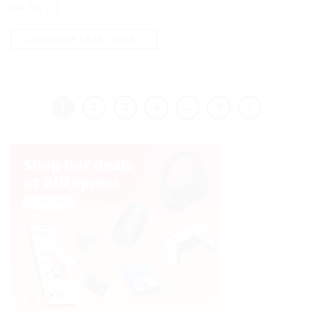
64 To, […]
CONTINUER LA LECTURE
→
1
2
3
4
…
7