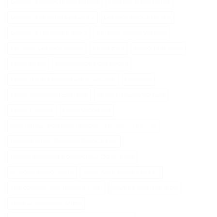
Lecteur Chronotachygraphe
Lecteur Datamatrix
Lecteur De Carte Laguna 2
Lecteur Etiquette Nfc
Lecteur Freestyle Libre 2
Lecteur Vinyle Vertical
Meilleur Lecteur Vinyle
Micro Egg
Micro Jazz Bass
Micro Laser
Micro Onde Poid Lourd
Micro Ondes Ouverture À Gauche
Micro Or
Micro Overhead Batterie
Micro Rayures Voiture
Micro Trépied
Micro Vlogging
Ordinateur Portable Lenovo "V15 Iml" - 15.6" (39
Recuperation Donnée Disque Dur
Remplacement Connecteur De Charge
Silicone Micro Onde
Sono Avec Micro Sans Fil
Telecommande Toshiba Clim
Toshiba Mq01Abd100
Traceur Gps Avec Micro