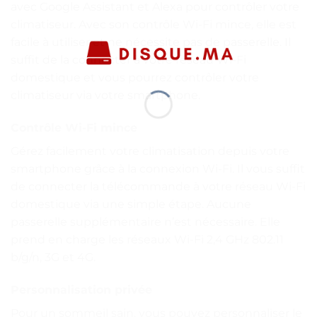
avec Google Assistant et Alexa pour contrôler votre
climatiseur. Avec son contrôle Wi-Fi mince, elle est
facile à utiliser et ne nécessite pas de passerelle. Il
suffit de la connecter à votre réseau Wi-Fi
domestique et vous pourrez contrôler votre
climatiseur via votre smartphone.
Contrôle Wi-Fi mince
Gérez facilement votre climatisation depuis votre
smartphone grâce à la connexion Wi-Fi. Il vous suffit
de connecter la télécommande à votre réseau Wi-Fi
domestique via une simple étape. Aucune
passerelle supplémentaire n’est nécessaire. Elle
prend en charge les réseaux Wi-Fi 2,4 GHz 802.11
b/g/n, 3G et 4G.
Personnalisation privée
Pour un sommeil sain, vous pouvez personnaliser le