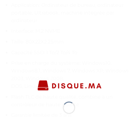
Application: Ordinateur de bureau, ordinateur
portable, Ultrabook, machine intégrée par
ordinateur
Interface: M.2 NVME
Taille: 80X22X2.25mm
Capacité SSD: 1 To/2 To/4 To
Prise en charge du système: Windows10,
Windows8.1, Windows 7, Windows XP, Windows
2003, Windows 2008,
DOS, Linux, Unix
Flash TLC de haute qualité, combiné à un
contrôleur de haute qualité
Garantie limitée de 3 ans