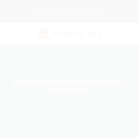
Passer
au
Nos Produits
Guides d’Achat
contenu
SSD 2024 EVO Plus NVMe Pcie –
Test et Avis