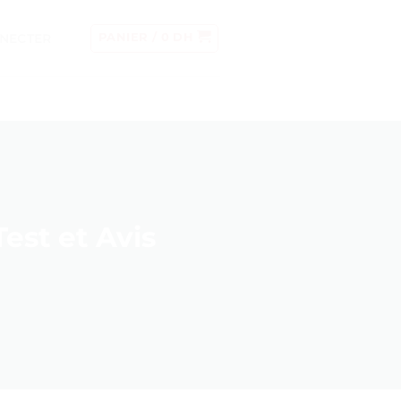
NECTER
PANIER /
0
DH
est et Avis