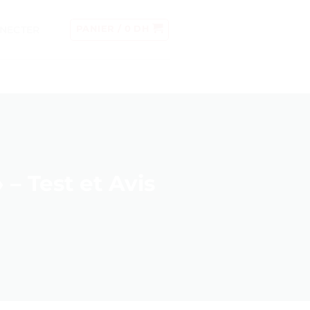
NECTER
PANIER /
0
DH
– Test et Avis