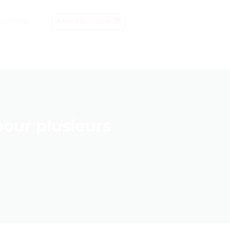
NECTER
PANIER /
0
DH
our plusieurs