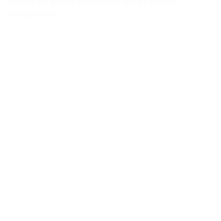
retards ou autres problèmes liés au service
d’expédition.