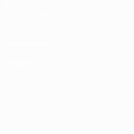
RC :
97453
Tél :
+212 537 612 801
__________________
Pour toutes vos questions contacter nous sur :
contact@disque.ma
MODALITÉS
Nos Produits
Politique de confidentialité
Sitemap
Modalités de Livraison
C.G.V