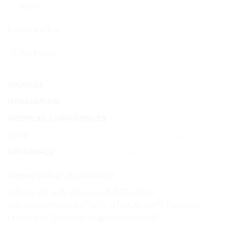
« `html
Points Clés
Contenu
MARQUE
HISUN
UTILISATION
KART, ATV, UTV
MODÈLES COMPATIBLES
HS 450, 500, 550, 700
TYPE
Courroie d’entraînement CVT
RÉFÉRENCE
P004000213000000
Description du produit
HISUN HS 450 500 550 700 Courroie
d’entraînement CVT ATV UTV GO KART Courroie
P004000213000000 QUAD GO KART