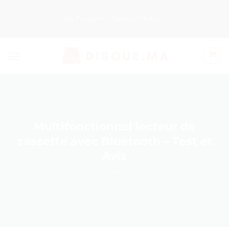
Passer
au
Nos Produits
Guides d’Achat
contenu
Multifonctionnel lecteur de
cassette avec Bluetooth – Test et
Avis