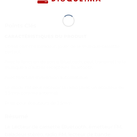
Points Clés
CARACTÉRISTIQUES DU PRODUIT
Utilisé comme baladeur, jouer de la musique cassette
partout.
Avec la fonction de sortie Bluetooth, peut transmettre la
musique à d’autres récepteurs Bluetooth.
Avec fonction d’inversion automatique.
Le mode FM peut recevoir la radio (avec un écouteur de
3.5mm comme antenne).
Prise pour écouteurs de 3.5mm.
Résumé
Le Lecteur de cassette Bluetooth, émetteur FM,
baladeur stéréo, radio FM, lecteur de bande