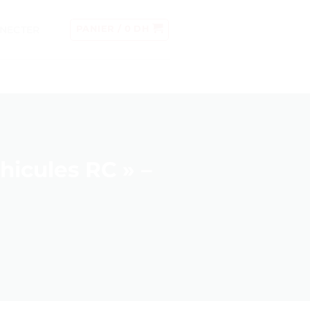
NECTER
PANIER /
0
DH
hicules RC » –