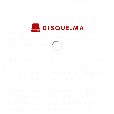
Qualité
Photo HD haute qualité
Emballage
Emballage exquis
Un emballage approprié assure le
Protection
bon état des produits
Test et Avis sur les Cartes Druo Wonyun
Kpop, Rei LE SSERAFIM, Yujin LIZ I AM,
Cadeau, 55Pcs, Ensemble
Les Cartes Druo Wonyun Kpop, Rei LE SSERAFIM,
Yujin LIZ I AM, Cadeau, 55Pcs, Ensemble sont un
produit de haute qualité et d’une grande variété.
Avec leur taille de 86*54mm, elles sont idéales pour
les collectionneurs et les fans de Kpop.
Ces cartes sont fabriquées à partir de matériaux de
qualité, garantissant leur longévité. De plus, elles
offrent une qualité d’image HD, permettant de
profiter pleinement de chaque détail. Leur