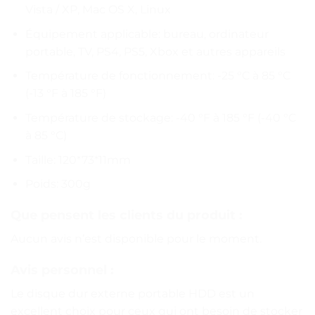
Vista / XP, Mac OS X, Linux
Équipement applicable: bureau, ordinateur
portable, TV, PS4, PS5, Xbox et autres appareils
Température de fonctionnement: -25 °C à 85 °C
(-13 °F à 185 °F)
Température de stockage: -40 °F à 185 °F (-40 °C
à 85 °C)
Taille: 120*73*11mm
Poids: 300g
Que pensent les clients du produit :
Aucun avis n’est disponible pour le moment.
Avis personnel :
Le disque dur externe portable HDD est un
excellent choix pour ceux qui ont besoin de stocker