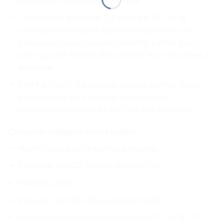
rapide des fichiers volumineux.
Conception portable : La taille de 2,5 « et la
conception portable facilitent la prise de ce
disque dur avec vous en marche, parfait pour
ceux qui ont besoin d’accéder à leurs données à
distance.
Certifié RoHS : Ce disque dur est certifié RoHS,
garantissant qu’il répond aux normes
environnementales et qu’il est sûr à utiliser.
Caractéristiques principales
Nom: Disque dur externe amovible
Capacité: 250GB, 320GB, 500GB, 1TB
Matériau: ABS
Vitesse: Lire 100 MB/s, écrire 80 MB/s
Systèmes compatibles: Windows 11 / 10 / 8 / 7 /