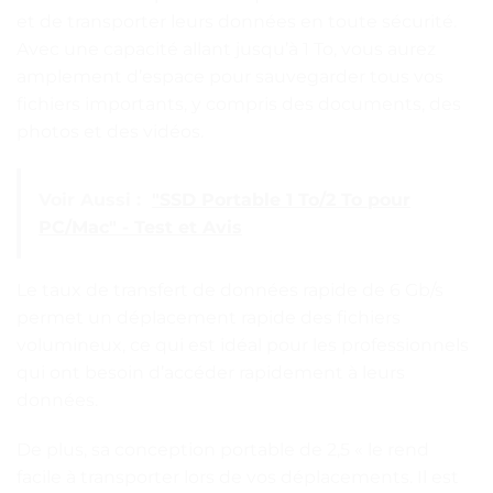
et de transporter leurs données en toute sécurité.
Avec une capacité allant jusqu’à 1 To, vous aurez
amplement d’espace pour sauvegarder tous vos
fichiers importants, y compris des documents, des
photos et des vidéos.
Voir Aussi :
"SSD Portable 1 To/2 To pour
PC/Mac" - Test et Avis
Le taux de transfert de données rapide de 6 Gb/s
permet un déplacement rapide des fichiers
volumineux, ce qui est idéal pour les professionnels
qui ont besoin d’accéder rapidement à leurs
données.
De plus, sa conception portable de 2,5 « le rend
facile à transporter lors de vos déplacements. Il est