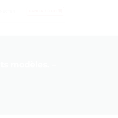
NECTER
PANIER /
0
DH
ts modèles. –