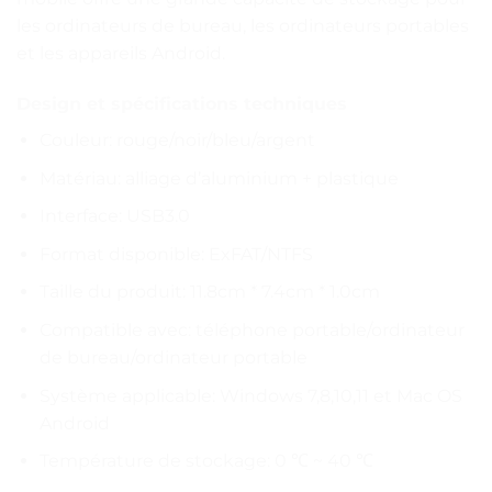
les ordinateurs de bureau, les ordinateurs portables
et les appareils Android.
Design et spécifications techniques
Couleur: rouge/noir/bleu/argent
Matériau: alliage d’aluminium + plastique
Interface: USB3.0
Format disponible: ExFAT/NTFS
Taille du produit: 11.8cm * 7.4cm * 1.0cm
Compatible avec: téléphone portable/ordinateur
de bureau/ordinateur portable
Système applicable: Windows 7,8,10,11 et Mac OS
Android
Température de stockage: 0 ℃ ~ 40 ℃