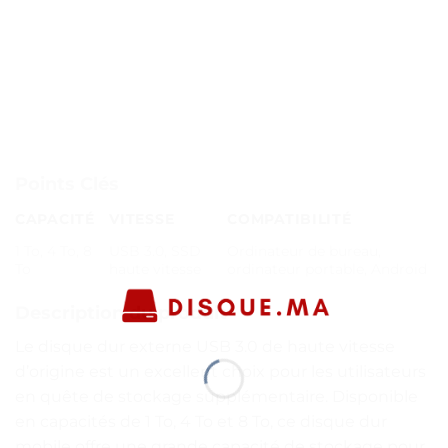
Points Clés
CAPACITÉ
VITESSE
COMPATIBILITÉ
1 To, 4 To, 8
USB 3.0, SSD
Ordinateur de bureau,
To
haute vitesse
ordinateur portable, Android
Description du produit
Le disque dur externe USB 3.0 de haute vitesse
d’origine est un excellent choix pour les utilisateurs
en quête de stockage supplémentaire. Disponible
en capacités de 1 To, 4 To et 8 To, ce disque dur
mobile offre une grande capacité de stockage pour