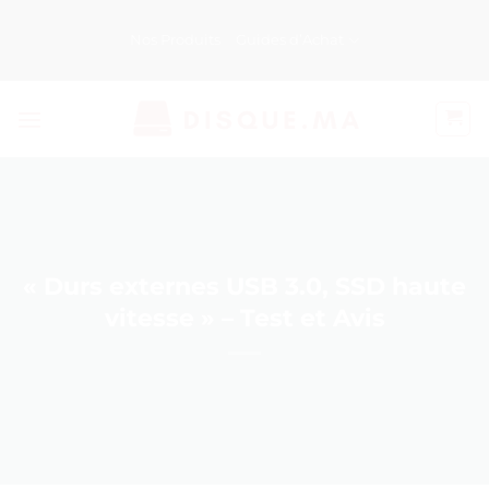
Passer
au
Nos Produits
Guides d’Achat
contenu
« Durs externes USB 3.0, SSD haute
vitesse » – Test et Avis