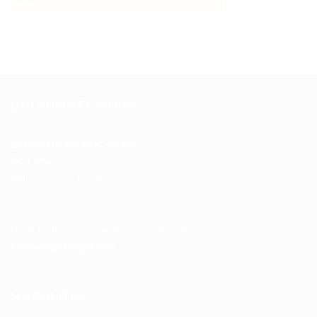
QUI SOMMES-NOUS ?
DOMOTIC MAROC SARL
RC :
97453
Tél :
+212 537 612 801
__________________
Pour toutes vos questions contacter nous sur :
contact@disque.ma
MODALITÉS