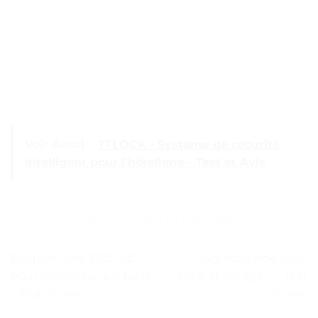
Voir Aussi :
TTLOCK - Système de sécurité
intelligent pour l'hôtellerie - Test et Avis
Disques durs SSD M.2
« Sacs sous vide pour
pour ordinateur portable
literie et voyage » – Test
– Test et Avis
et Avis