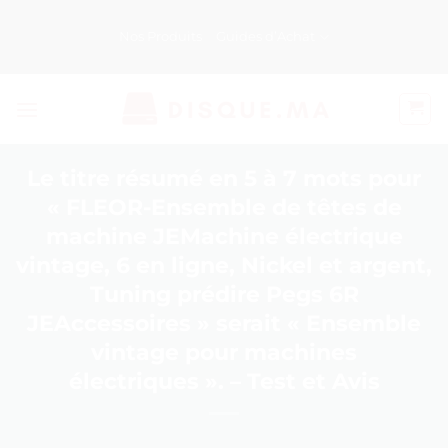
Passer
au
Nos Produits
Guides d’Achat
contenu
Le titre résumé en 5 à 7 mots pour
« FLEOR-Ensemble de têtes de
machine JEMachine électrique
vintage, 6 en ligne, Nickel et argent,
Tuning prédire Pegs 6R
JEAccessoires » serait « Ensemble
vintage pour machines
électriques ». – Test et Avis