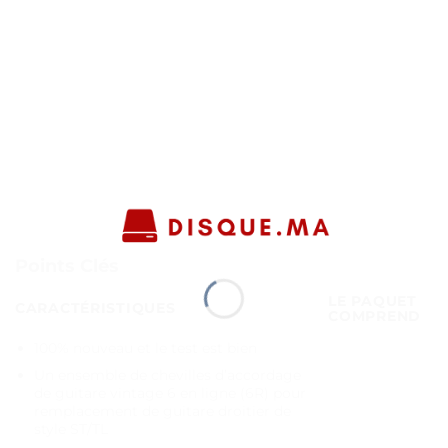
Points Clés
LE PAQUET
CARACTÉRISTIQUES
COMPREND
100% nouveau et le test est bien
Un ensemble de chevilles d’accordage
de guitare vintage 6 en ligne (6R) pour
remplacement de guitare droitier de
style ST/TL