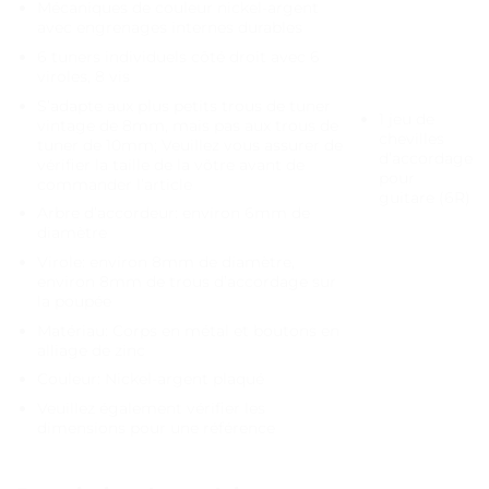
Mécaniques de couleur nickel-argent
avec engrenages internes durables
6 tuners individuels côté droit avec 6
viroles, 8 vis
S’adapte aux plus petits trous de tuner
1 jeu de
vintage de 8mm, mais pas aux trous de
chevilles
tuner de 10mm; Veuillez vous assurer de
d’accordage
vérifier la taille de la vôtre avant de
pour
commander l’article
guitare (6R)
Arbre d’accordeur: environ 6mm de
diamètre
Virole: environ 8mm de diamètre,
environ 8mm de trous d’accordage sur
la poupée
Matériau: Corps en métal et boutons en
alliage de zinc
Couleur: Nickel-argent plaqué
Veuillez également vérifier les
dimensions pour une référence